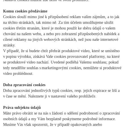
Komu cookies předáváme
Cookies slouží mimo jiné k přizpůsobení reklam vašim zájmům, a to jak
na těchto stránkách, tak mimo ně. Za tím účelem umožňujeme uložit
cookies třetím stranám, které je mohou použít ke sběru údajů o vašem
chování na našem webu, a nebo pro zobrazení přizpůsobených nabídek a
cílené reklamy na jiných webových stránkách, než jsou naše internetové
stránky.
V případě, že si budete chtít přehrát produktové video, které se umístěno
v popisu výrobku, získává Vaše cookies provozovatel platformy, na které
se produktové video nachází. Uvedené podléhá Vašemu souhlasu; pokud
tedy neudělíte souhlas s marketingovými cookies, nemůžete si produktové
video prohlédnout.
Doba zpracování cookies
Doba zpracování jednotlivých typů cookies, resp. jejich expirace se liší a
v čase se mění. Naleznete ji v nastavení vašeho prohlížeče.
Práva subjektu údajů
Máte právo obrátit se na nás s žádostí o sdělení podrobností o zpracování
osobních údajů a my Vám bezplatně poskytneme podrobné informace.
Musíme Vás však upozornit, že v případě opakovaných anebo