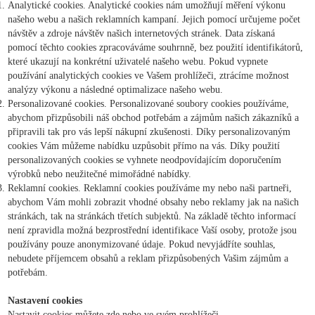
Analytické cookies. Analytické cookies nám umožňují měření výkonu
našeho webu a našich reklamních kampaní. Jejich pomocí určujeme počet
návštěv a zdroje návštěv našich internetových stránek. Data získaná
pomocí těchto cookies zpracováváme souhrnně, bez použití identifikátorů,
které ukazují na konkrétní uživatelé našeho webu. Pokud vypnete
používání analytických cookies ve Vašem prohlížeči, ztrácíme možnost
analýzy výkonu a následné optimalizace našeho webu.
Personalizované cookies. Personalizované soubory cookies používáme,
abychom přizpůsobili náš obchod potřebám a zájmům našich zákazníků a
připravili tak pro vás lepší nákupní zkušenosti. Díky personalizovaným
cookies Vám můžeme nabídku uzpůsobit přímo na vás. Díky použití
personalizovaných cookies se vyhnete neodpovídajícím doporučením
výrobků nebo neužitečné mimořádné nabídky.
Reklamní cookies. Reklamní cookies používáme my nebo naši partneři,
abychom Vám mohli zobrazit vhodné obsahy nebo reklamy jak na našich
stránkách, tak na stránkách třetích subjektů. Na základě těchto informací
není zpravidla možná bezprostřední identifikace Vaší osoby, protože jsou
používány pouze anonymizované údaje. Pokud nevyjádříte souhlas,
nebudete příjemcem obsahů a reklam přizpůsobených Vašim zájmům a
potřebám.
Nastavení cookies
Nastavit cookies můžete zde nebo ve svém prohlížeči.