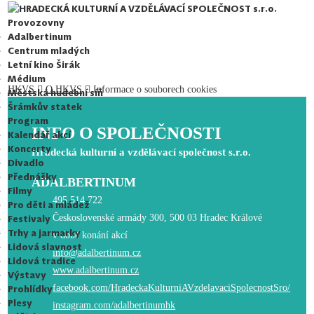
HRADECKÁ KULTURNÍ A VZDĚLÁVACÍ SPOLEČNOST s.r.o.
Provozovny
Adalbertinum
Centrum mladých
Letní kino Širák
Médium
HKVS
O HKVS
Informace o souborech cookies
Městská hudební síň
Šrámkův statek
Program
INFO O SPOLEČNOSTI
Kalendář akcí
Koncerty
Hradecká kulturní a vzdělávací společnost s.r.o.
Divadlo
Přednášky
ADALBERTINUM
Filmy
495 514 722
Pro děti a mládež
Československé armády 300, 500 03 Hradec Králové
Festivaly
Trhy a jarmarky
v době konání akcí
Lidová slavnost
info@adalbertinum.cz
Lidová tradice
www.adalbertinum.cz
Výstavy
facebook.com/HradeckaKulturniAVzdelavaciSpolecnostSro/
Prohlídky
Plesy
instagram.com/adalbertinumhk