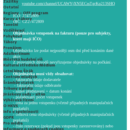
Zážitky
youtube.com/channel/UCAWYjXN5ECssTgrKq213SHQ
Ostatní
Regiony – OFF program
IČO: 27472809
Kurzy a tábory
DIČ: CZ27472809
Taneční
Vzdělávací
Objednávka vstupenek na fakturu (pouze pro subjekty,
Pohybové
které mají IČO)
Tábory
Pronájem
Objednávku lze podat nejpozději osm dní před konáním dané
Adalbertinum
akce.
Městská hudební síň
Z provozních důvodů nevyřizujeme objednávky na počkání.
Kulturní středisko Médium
Letní kino Širák
Objednávka musí vždy obsahovat:
Centrum mladých
- fakturační údaje dodavatele
Šrámkův statek
- fakturační údaje odběratele
Tribuny a pódia
- název představení + datum konání
Jiráskovy sady - altán
- požadovaný počet vstupenek
Výběrová řízení
- cena za jednu vstupenku (včetně případných manipulačních
O HKVS
poplatků)
Info o společnosti
- celková cena objednávky (včetně případných manipulačních
GDPR
poplatků)
Pro média
- číslo rezervace (pokud jsou vstupenky zarezervovány) nebo
Informace o souborech cookies