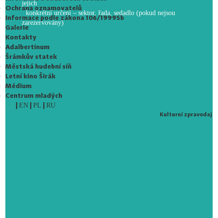
jejich
Ochrana oznamovatelů
konkrétní určení – sektor, řada, sedadlo (pokud nejsou
Informace podle zákona 106/1999Sb
zarezervovány)
Galerie
Kontakty
Adalbertinum
Šrámkův statek
Městská hudební síň
Letní kino Širák
Médium
Centrum mladých
CZ
|
|
|
EN
PL
RU
Kulturní zpravodaj