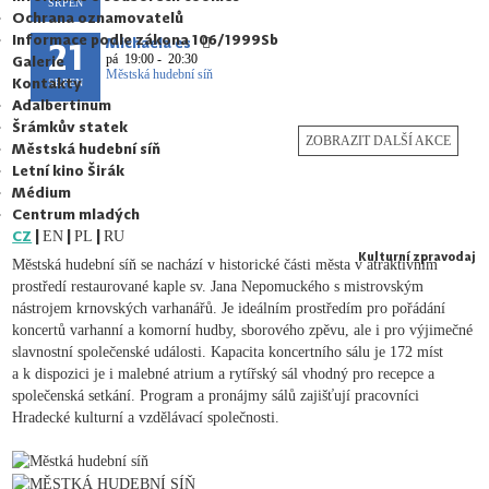
SRPEN
Ochrana oznamovatelů
Informace podle zákona 106/1999Sb
21
Michaela es
pá
19:00 - 20:30
Galerie
Městská hudební síň
Kontakty
SRPEN
Adalbertinum
Šrámkův statek
ZOBRAZIT DALŠÍ AKCE
Městská hudební síň
Letní kino Širák
Médium
Centrum mladých
CZ
|
|
|
EN
PL
RU
Kulturní zpravodaj
Městská hudební síň se nachází v historické části města v atraktivním
prostředí restaurované kaple sv. Jana Nepomuckého s mistrovským
nástrojem krnovských varhanářů. Je ideálním prostředím pro pořádání
koncertů varhanní a komorní hudby, sborového zpěvu, ale i pro výjimečné
slavnostní společenské události. Kapacita koncertního sálu je 172 míst
a k dispozici je i malebné atrium a rytířský sál vhodný pro recepce a
společenská setkání. Program a pronájmy sálů zajišťují pracovníci
Hradecké kulturní a vzdělávací společnosti.