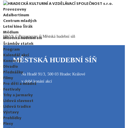
HRADECKÁ KULTURNÍ A VZDĚLÁVACÍ SPOLEČNOST s.r.o.
Provozovny
Adalbertinum
Centrum mladých
Letní kino Širák
Médium
HKVS
Provozovny
Městská hudební síň
Městská hudební síň
Šrámkův statek
Program
Kalendář akcí
MĚSTSKÁ HUDEBNÍ SÍŇ
Koncerty
Divadlo
Přednášky
Na Hradě 91/3, 500 03 Hradec Králové
Filmy
v době konání akcí
Pro děti a mládež
Festivaly
Trhy a jarmarky
Lidová slavnost
Lidová tradice
Výstavy
Prohlídky
Plesy