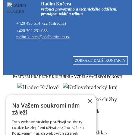
Radim Kučera
vedoucí provozního a technického oddělení,
pronájem pódií a tribun
+420 495 514 722 (ústředna)
+420 702 231 088
radim.kucera@adalbertinum.cz
ZOBRAZIT DALŠÍ KONTAKTY
PARTNEŘI HRADECKÉ KULTURNÍ A VZDĚLÁVACÍ SPOLEČNOSTI
×
Na Vašem soukromí nám
záleží
Tyto webové stránky používají soubory
MEDIÁLNÍ PARTNEŘI
cookie ke zlepšení uživatelského zážitku.
Používáním našich webových stránek