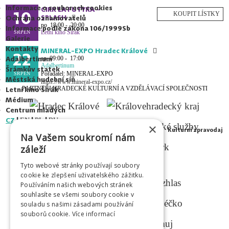
Informace o souborech cookies
CIRK LA PUTYKA -
10
SPLASH
Ochrana oznamovatelů
po
18:00 - 20:00
Informace podle zákona 106/1999Sb
Letní kino Širák
SRPEN
Galerie
Kontakty
MINERAL-EXPO Hradec Králové
22
Adalbertinum
so
09:00 - 17:00
Adalbertinum
Šrámkův statek
Pořadatel: MINERAL-EXPO
SRPEN
Městská hudební síň
https://www.mineral-expo.cz/
PARTNEŘI HRADECKÉ KULTURNÍ A VZDĚLÁVACÍ SPOLEČNOSTI
Letní kino Širák
Médium
Centrum mladých
CZ
|
|
|
EN
PL
RU
×
Kulturní zpravodaj
Na Vašem soukromí nám
záleží
Tyto webové stránky používají soubory
MEDIÁLNÍ PARTNEŘI
cookie ke zlepšení uživatelského zážitku.
Používáním našich webových stránek
souhlasíte se všemi soubory cookie v
souladu s našimi zásadami používání
souborů cookie.
Více informací