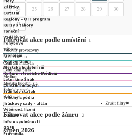
Plesy
Zážitky
24
25
26
27
28
29
30
Ostatní
Regiony – OFF program
31
Kurzy a tábory
Taneční
Vzdělávací
Filtrovat akce podle umístění
Pohybové
Tábory
Všechny provozovny
Pronájem
Adalbertinum
Adalbertinum
Centrum mladých
Městská hudební síň
Letní kino Širák
Kulturní středisko Médium
Medium
Letní kino Širák
Městská hudební síň
Centrum mladých
Šrámkův statek
Šrámkův statek
Další místa
Tribuny a pódia
Jiráskovy sady - altán
Zrušit filtry
✖
Výběrová řízení
Filtrovat akce podle žánru
O HKVS
Info o společnosti
GDPR
srpen 2026
Pro média