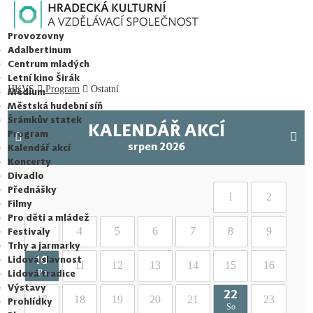
HRADECKÁ KULTURNÍ A VZDĚLÁVACÍ SPOLEČNOST s.r.o.
Provozovny
Adalbertinum
Centrum mladých
Letní kino Širák
HKVS
Program
Ostatní
Médium
Městská hudební síň
Šrámkův statek
KALENDÁŘ AKCÍ
Program
srpen 2026
Kalendář akcí
Koncerty
Divadlo
Přednášky
1
2
Filmy
Pro děti a mládež
3
4
5
6
7
8
9
Festivaly
Trhy a jarmarky
10
Lidová slavnost
11
12
13
14
15
16
Lidová tradice
Po
Výstavy
22
17
18
19
20
21
23
Prohlídky
So