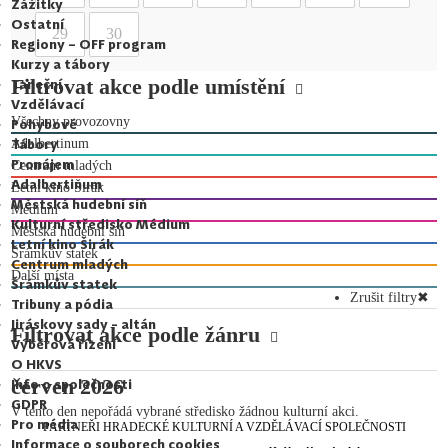
Zážitky
Ostatní
29
30
Regiony – OFF program
Kurzy a tábory
Filtrovat akce podle umístění
Taneční
Vzdělávací
Všechny provozovny
Pohybové
Tábory
Adalbertinum
Pronájem
Centrum mladých
Adalbertinum
Letní kino Širák
Městská hudební síň
Medium
Kulturní středisko Médium
Městská hudební síň
Letní kino Širák
Šrámkův statek
Centrum mladých
Další místa
Šrámkův statek
Zrušit filtry
✖
Tribuny a pódia
Jiráskovy sady - altán
Filtrovat akce podle žánru
Výběrová řízení
O HKVS
červen 2026
Info o společnosti
GDPR
V tento den nepořádá vybrané středisko žádnou kulturní akci.
Pro média
PARTNEŘI HRADECKÉ KULTURNÍ A VZDĚLÁVACÍ SPOLEČNOSTI
Informace o souborech cookies