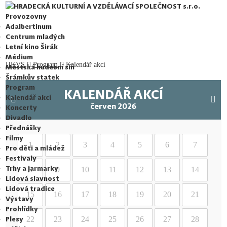
HRADECKÁ KULTURNÍ A VZDĚLÁVACÍ SPOLEČNOST s.r.o.
Provozovny
Adalbertinum
Centrum mladých
Letní kino Širák
Médium
HKVS
Program
Kalendář akcí
Městská hudební síň
Šrámkův statek
Program
KALENDÁŘ AKCÍ
Kalendář akcí
červen 2026
Koncerty
Divadlo
Přednášky
Filmy
1
2
3
4
5
6
7
Pro děti a mládež
Festivaly
Trhy a jarmarky
8
9
10
11
12
13
14
Lidová slavnost
Lidová tradice
15
16
17
18
19
20
21
Výstavy
Prohlídky
Plesy
22
23
24
25
26
27
28