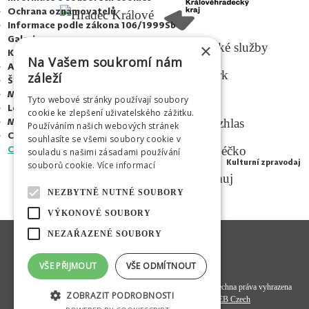
Ochrana oznamovatelů
Informace podle zákona 106/1999Sb
Galerie
×
Kontakty
Na Vašem soukromí nám
Adalbertinum
záleží
Šrámkův statek
Městská hudební síň
Tyto webové stránky používají soubory
MEDIÁLNÍ PARTNEŘI
Letní kino Širák
cookie ke zlepšení uživatelského zážitku.
Médium
Používáním našich webových stránek
Centrum mladých
souhlasíte se všemi soubory cookie v
CZ
|
|
|
EN
PL
RU
souladu s našimi zásadami používání
Kulturní zpravodaj
souborů cookie.
Více informací
NEZBYTNĚ NUTNÉ SOUBORY
VÝKONOVÉ SOUBORY
NEZAŘAZENÉ SOUBORY
VŠE PŘIJMOUT
VŠE ODMÍTNOUT
© 2020
Hradecká kulturní a vzdělávací společnost s. r. o.
- všechna práva vyhrazena
ZOBRAZIT PODROBNOSTI
Programový kód a datová struktura:
OMEGA WEB Czech