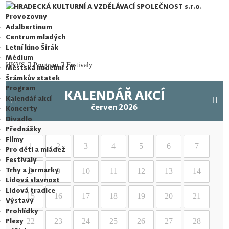
HRADECKÁ KULTURNÍ A VZDĚLÁVACÍ SPOLEČNOST s.r.o.
Provozovny
Adalbertinum
Centrum mladých
Letní kino Širák
Médium
HKVS
Program
Festivaly
Městská hudební síň
Šrámkův statek
Program
KALENDÁŘ AKCÍ
Kalendář akcí
červen 2026
Koncerty
Divadlo
Přednášky
Filmy
1
2
3
4
5
6
7
Pro děti a mládež
Festivaly
Trhy a jarmarky
8
9
10
11
12
13
14
Lidová slavnost
Lidová tradice
15
16
17
18
19
20
21
Výstavy
Prohlídky
Plesy
22
23
24
25
26
27
28