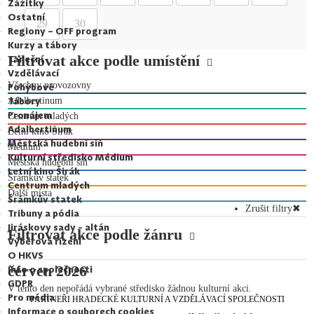
Zážitky
Ostatní
29
30
Regiony – OFF program
Kurzy a tábory
Filtrovat akce podle umístění
Taneční
Vzdělávací
Všechny provozovny
Pohybové
Tábory
Adalbertinum
Pronájem
Centrum mladých
Adalbertinum
Letní kino Širák
Městská hudební síň
Medium
Kulturní středisko Médium
Městská hudební síň
Letní kino Širák
Šrámkův statek
Centrum mladých
Další místa
Šrámkův statek
Zrušit filtry
✖
Tribuny a pódia
Jiráskovy sady - altán
Filtrovat akce podle žánru
Výběrová řízení
O HKVS
červen 2026
Info o společnosti
GDPR
V tento den nepořádá vybrané středisko žádnou kulturní akci.
Pro média
PARTNEŘI HRADECKÉ KULTURNÍ A VZDĚLÁVACÍ SPOLEČNOSTI
Informace o souborech cookies