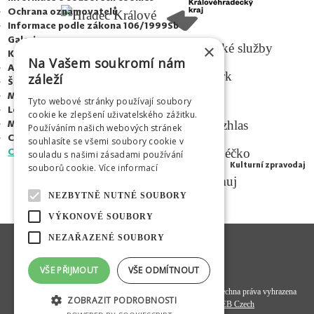
Ochrana oznamovatelů
Informace podle zákona 106/1999Sb
Galerie
×
Kontakty
Na Vašem soukromí nám
Adalbertinum
záleží
Šrámkův statek
Městská hudební síň
Tyto webové stránky používají soubory
MEDIÁLNÍ PARTNEŘI
Letní kino Širák
cookie ke zlepšení uživatelského zážitku.
Médium
Používáním našich webových stránek
Centrum mladých
souhlasíte se všemi soubory cookie v
CZ
|
|
|
EN
PL
RU
souladu s našimi zásadami používání
Kulturní zpravodaj
souborů cookie.
Více informací
NEZBYTNĚ NUTNÉ SOUBORY
VÝKONOVÉ SOUBORY
NEZAŘAZENÉ SOUBORY
VŠE PŘIJMOUT
VŠE ODMÍTNOUT
© 2020
Hradecká kulturní a vzdělávací společnost s. r. o.
- všechna práva vyhrazena
ZOBRAZIT PODROBNOSTI
Programový kód a datová struktura:
OMEGA WEB Czech