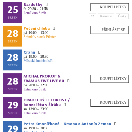
Bardotky
25
út
20:30 - 21:58
Letní kino Širák
12
Komedie
Česky
SRPEN
Pečení chleba
28
PŘIHLÁSIT SE
pá
10:00 - 13:00
Šrámkův statek Piletice
SRPEN
Crann
28
pá
19:00 - 20:30
Městská hudební síň
SRPEN
MICHAL PROKOP &
28
FRAMUS FIVE LIVE 80
pá
20:00 - 22:00
Letní kino Širák
SRPEN
HRADECKÝ LETOROST /
29
konec léta v Širáku
so
13:00 - 23:00
Letní kino Širák
SRPEN
Petra Kmoníčková – Kmona a Antonín Zeman
29
so
19:00 - 20:30