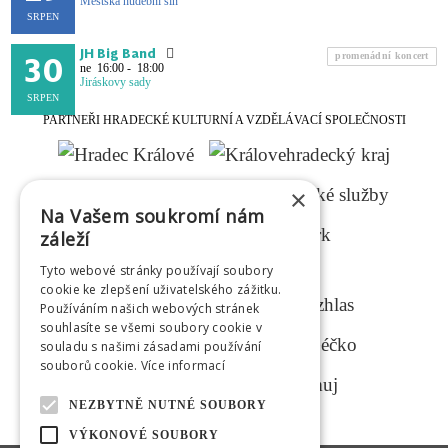
Městská hudební síň
SRPEN
JH Big Band
30
promenádní koncert
ne
16:00 - 18:00
Jiráskovy sady
SRPEN
PARTNEŘI HRADECKÉ KULTURNÍ A VZDĚLÁVACÍ SPOLEČNOSTI
×
Na Vašem soukromí nám
záleží
Tyto webové stránky používají soubory
MEDIÁLNÍ PARTNEŘI
cookie ke zlepšení uživatelského zážitku.
Používáním našich webových stránek
souhlasíte se všemi soubory cookie v
souladu s našimi zásadami používání
souborů cookie.
Více informací
NEZBYTNĚ NUTNÉ SOUBORY
VÝKONOVÉ SOUBORY