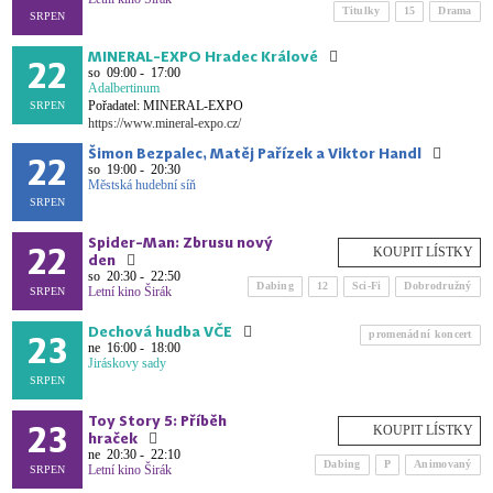
Titulky
15
Drama
SRPEN
MINERAL-EXPO Hradec Králové
22
so
09:00 - 17:00
Adalbertinum
Pořadatel: MINERAL-EXPO
SRPEN
https://www.mineral-expo.cz/
Šimon Bezpalec, Matěj Pařízek a Viktor Handl
22
so
19:00 - 20:30
Městská hudební síň
SRPEN
Spider-Man: Zbrusu nový
22
den
so
20:30 - 22:50
Dabing
12
Sci-Fi
Dobrodružný
Letní kino Širák
SRPEN
Dechová hudba VČE
23
promenádní koncert
ne
16:00 - 18:00
Jiráskovy sady
SRPEN
Toy Story 5: Příběh
23
hraček
ne
20:30 - 22:10
Dabing
P
Animovaný
Letní kino Širák
SRPEN