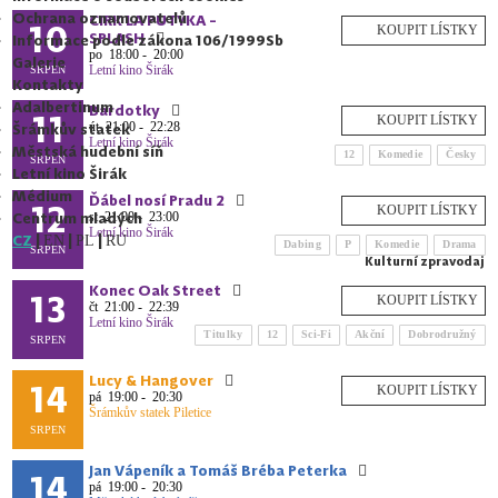
Ochrana oznamovatelů
CIRK LA PUTYKA -
10
SPLASH
Informace podle zákona 106/1999Sb
po
18:00 - 20:00
Galerie
Letní kino Širák
SRPEN
Kontakty
Adalbertinum
Bardotky
11
út
21:00 - 22:28
Šrámkův statek
Letní kino Širák
Městská hudební síň
12
Komedie
Česky
SRPEN
Letní kino Širák
Médium
Ďábel nosí Pradu 2
12
Centrum mladých
st
21:00 - 23:00
Letní kino Širák
CZ
|
|
|
EN
PL
RU
Dabing
P
Komedie
Drama
SRPEN
Kulturní zpravodaj
Konec Oak Street
13
čt
21:00 - 22:39
Letní kino Širák
Titulky
12
Sci-Fi
Akční
Dobrodružný
SRPEN
Lucy & Hangover
14
pá
19:00 - 20:30
Šrámkův statek Piletice
SRPEN
Jan Vápeník a Tomáš Bréba Peterka
14
pá
19:00 - 20:30