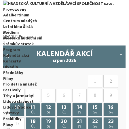
HRADECKÁ KULTURNÍ A VZDĚLÁVACÍ SPOLEČNOST s.r.o.
Provozovny
Adalbertinum
Centrum mladých
Letní kino Širák
Médium
HKVS
Program
Městská hudební síň
Šrámkův statek
Program
KALENDÁŘ AKCÍ
Kalendář akcí
srpen 2026
Koncerty
Divadlo
Přednášky
Filmy
1
2
Pro děti a mládež
Festivaly
3
4
5
6
7
8
9
Trhy a jarmarky
Lidová slavnost
10
11
12
13
14
15
16
Lidová tradice
Po
Út
St
Čt
Pá
So
Ne
Výstavy
Prohlídky
18
19
20
21
22
23
17
Plesy
Út
St
Čt
Pá
So
Ne