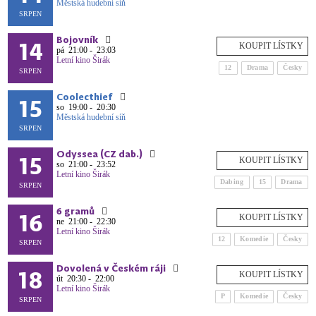
Městská hudební síň
SRPEN
Bojovník
14
pá
21:00 - 23:03
Letní kino Širák
12
Drama
Česky
SRPEN
Coolecthief
15
so
19:00 - 20:30
Městská hudební síň
SRPEN
Odyssea (CZ dab.)
15
so
21:00 - 23:52
Letní kino Širák
Dabing
15
Drama
SRPEN
6 gramů
16
ne
21:00 - 22:30
Letní kino Širák
12
Komedie
Česky
SRPEN
Dovolená v Českém ráji
18
út
20:30 - 22:00
Letní kino Širák
P
Komedie
Česky
SRPEN