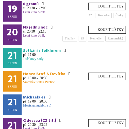
6 gramů
19
st
20:30 - 22:00
Letní kino Širák
12
Komedie
Česky
SRPEN
Na jednu noc
20
čt
20:30 - 22:13
Letní kino Širák
Titulky
15
Komedie
Romantický
SRPEN
Setkání s folklorem
21
pá
17:00
Jiráskovy sady
SRPEN
Honza Brož & Devítka
21
pá
19:00 - 20:30
Šrámkův statek Piletice
SRPEN
Michaela es
21
pá
19:00 - 20:30
Městská hudební síň
SRPEN
Odyssea (CZ tit.)
21
pá
20:30 - 23:22
Letní kino Širák