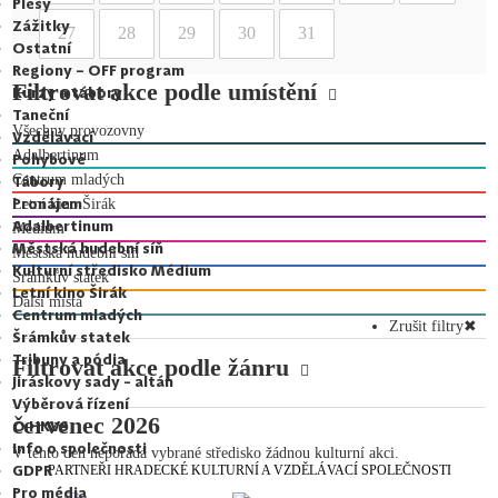
Plesy
Zážitky
27
28
29
30
31
Ostatní
Regiony – OFF program
Filtrovat akce podle umístění
Kurzy a tábory
Taneční
Všechny provozovny
Vzdělávací
Adalbertinum
Pohybové
Centrum mladých
Tábory
Pronájem
Letní kino Širák
Adalbertinum
Medium
Městská hudební síň
Městská hudební síň
Kulturní středisko Médium
Šrámkův statek
Letní kino Širák
Další místa
Centrum mladých
Zrušit filtry
✖
Šrámkův statek
Tribuny a pódia
Filtrovat akce podle žánru
Jiráskovy sady - altán
Výběrová řízení
červenec 2026
O HKVS
Info o společnosti
V tento den nepořádá vybrané středisko žádnou kulturní akci.
GDPR
PARTNEŘI HRADECKÉ KULTURNÍ A VZDĚLÁVACÍ SPOLEČNOSTI
Pro média