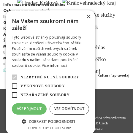
Informace o souborech cookies
Ochrana oznamovatelů
×
Informace podle zákona 106/1999Sb
Na Vašem soukromí nám
Galerie
záleží
Kontakty
Adalbertinum
Tyto webové stránky používají soubory
MEDIÁLNÍ PARTNEŘI
Šrámkův statek
cookie ke zlepšení uživatelského zážitku.
Městská hudební síň
Používáním našich webových stránek
Letní kino Širák
souhlasíte se všemi soubory cookie v
Médium
souladu s našimi zásadami používání
Centrum mladých
souborů cookie.
Více informací
CZ
|
|
|
EN
PL
RU
Kulturní zpravodaj
NEZBYTNĚ NUTNÉ SOUBORY
VÝKONOVÉ SOUBORY
NEZAŘAZENÉ SOUBORY
VŠE PŘIJMOUT
VŠE ODMÍTNOUT
© 2020
Hradecká kulturní a vzdělávací společnost s. r. o.
- všechna práva vyhrazena
ZOBRAZIT PODROBNOSTI
Programový kód a datová struktura:
OMEGA WEB Czech
POWERED BY COOKIESCRIPT
Design a koncept:
FiftyFifty kreativní agentura s.r.o.