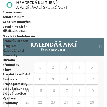
HRADECKÁ KULTURNÍ A VZDĚLÁVACÍ SPOLEČNOST s.r.o.
Provozovny
Adalbertinum
Centrum mladých
Letní kino Širák
HKVS
Program
Médium
Městská hudební síň
Šrámkův statek
KALENDÁŘ AKCÍ
Program
červenec 2026
Kalendář akcí
Koncerty
Divadlo
Přednášky
1
2
3
4
5
Filmy
Pro děti a mládež
6
7
8
9
10
11
12
Festivaly
Trhy a jarmarky
Lidová slavnost
13
14
15
16
17
18
19
Lidová tradice
Výstavy
20
21
22
23
24
25
26
Prohlídky