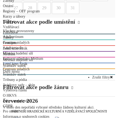
Zážitky
Ostatní
27
28
29
30
31
Regiony – OFF program
Kurzy a tábory
Filtrovat akce podle umístění
Taneční
Vzdělávací
Všechny provozovny
Pohybové
Adalbertinum
Tábory
Centrum mladých
Pronájem
Adalbertinum
Letní kino Širák
Městská hudební síň
Medium
Kulturní středisko Médium
Městská hudební síň
Letní kino Širák
Šrámkův statek
Centrum mladých
Další místa
Šrámkův statek
Zrušit filtry
✖
Tribuny a pódia
Jiráskovy sady - altán
Filtrovat akce podle žánru
Výběrová řízení
O HKVS
červenec 2026
Info o společnosti
GDPR
V tento den nepořádá vybrané středisko žádnou kulturní akci.
Pro média
PARTNEŘI HRADECKÉ KULTURNÍ A VZDĚLÁVACÍ SPOLEČNOSTI
Informace o souborech cookies