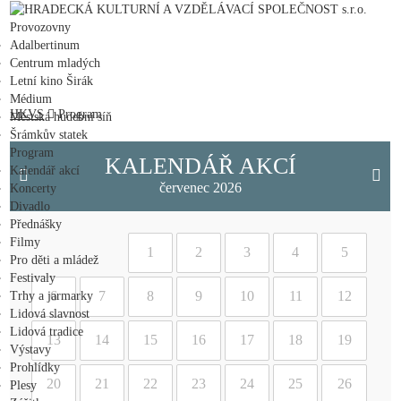
HRADECKÁ KULTURNÍ A VZDĚLÁVACÍ SPOLEČNOST s.r.o.
Provozovny
Adalbertinum
Centrum mladých
Letní kino Širák
Médium
HKVS
Program
Městská hudební síň
Šrámkův statek
Program
KALENDÁŘ AKCÍ
Kalendář akcí
červenec 2026
Koncerty
Divadlo
Přednášky
Filmy
1
2
3
4
5
Pro děti a mládež
Festivaly
6
7
8
9
10
11
12
Trhy a jarmarky
Lidová slavnost
Lidová tradice
13
14
15
16
17
18
19
Výstavy
Prohlídky
20
21
22
23
24
25
26
Plesy