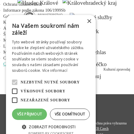
Ochrana oznamovatelů
Informace podle zákona 106/1999Sb
Galerie
×
Kontakty
Na Vašem soukromí nám
Adalbertinum
záleží
Šrámkův statek
Městská hudební síň
Tyto webové stránky používají soubory
MEDIÁLNÍ PARTNEŘI
Letní kino Širák
cookie ke zlepšení uživatelského zážitku.
Médium
Používáním našich webových stránek
Centrum mladých
souhlasíte se všemi soubory cookie v
CZ
|
EN
|
PL
|
RU
souladu s našimi zásadami používání
Kulturní zpravodaj
souborů cookie.
Více informací
NEZBYTNĚ NUTNÉ SOUBORY
VÝKONOVÉ SOUBORY
NEZAŘAZENÉ SOUBORY
VŠE PŘIJMOUT
VŠE ODMÍTNOUT
© 2020
Hradecká kulturní a vzdělávací společnost s. r. o.
- všechna práva vyhrazena
ZOBRAZIT PODROBNOSTI
Programový kód a datová struktura:
OMEGA WEB Czech
POWERED BY COOKIESCRIPT
Design a koncept:
FiftyFifty kreativní agentura s.r.o.