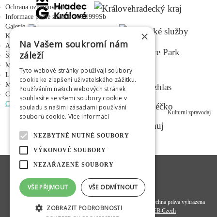
Ochrana oznamovatelů
Informace podle zákona 106/1999Sb
Galerie
×
Kontakty
Na Vašem soukromí nám
Adalbertinum
záleží
Šrámkův statek
Městská hudební síň
Tyto webové stránky používají soubory
MEDIÁLNÍ PARTNEŘI
Letní kino Širák
cookie ke zlepšení uživatelského zážitku.
Médium
Používáním našich webových stránek
Centrum mladých
souhlasíte se všemi soubory cookie v
CZ
|
EN
|
PL
|
RU
souladu s našimi zásadami používání
Kulturní zpravodaj
souborů cookie.
Více informací
NEZBYTNĚ NUTNÉ SOUBORY
VÝKONOVÉ SOUBORY
NEZAŘAZENÉ SOUBORY
VŠE PŘIJMOUT
VŠE ODMÍTNOUT
© 2020
Hradecká kulturní a vzdělávací společnost s. r. o.
- všechna práva vyhrazena
ZOBRAZIT PODROBNOSTI
Programový kód a datová struktura:
OMEGA WEB Czech