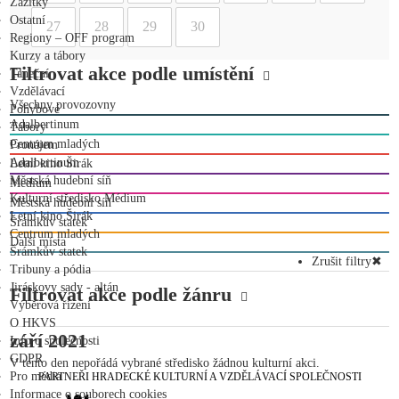
Zážitky
Ostatní
27
28
29
30
Regiony – OFF program
Kurzy a tábory
Filtrovat akce podle umístění
Taneční
Vzdělávací
Všechny provozovny
Pohybové
Adalbertinum
Tábory
Centrum mladých
Pronájem
Adalbertinum
Letní kino Širák
Městská hudební síň
Medium
Kulturní středisko Médium
Městská hudební síň
Letní kino Širák
Šrámkův statek
Centrum mladých
Další místa
Šrámkův statek
Zrušit filtry
✖
Tribuny a pódia
Jiráskovy sady - altán
Filtrovat akce podle žánru
Výběrová řízení
O HKVS
září 2021
Info o společnosti
GDPR
V tento den nepořádá vybrané středisko žádnou kulturní akci.
Pro média
PARTNEŘI HRADECKÉ KULTURNÍ A VZDĚLÁVACÍ SPOLEČNOSTI
Informace o souborech cookies