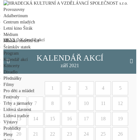
HRADECKÁ KULTURNÍ A VZDĚLÁVACÍ SPOLEČNOST s.r.o.
Provozovny
Adalbertinum
Centrum mladých
Letní kino Širák
Médium
HKVS
Kalendář akcí
Městská hudební síň
Šrámkův statek
Program
KALENDÁŘ AKCÍ
Kalendář akcí
září 2021
Koncerty
Divadlo
Přednášky
Filmy
1
2
3
4
5
Pro děti a mládež
Festivaly
6
7
8
9
10
11
12
Trhy a jarmarky
Lidová slavnost
Lidová tradice
13
14
15
16
17
18
19
Výstavy
Prohlídky
20
21
22
23
24
25
26
Plesy