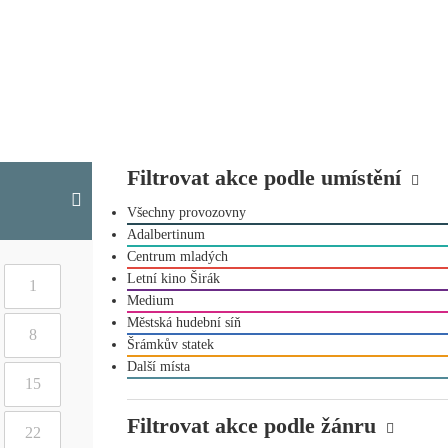
Filtrovat akce podle umístění
Všechny provozovny
Adalbertinum
Centrum mladých
Letní kino Širák
1
Medium
Městská hudební síň
8
Šrámkův statek
Další místa
15
Filtrovat akce podle žánru
22