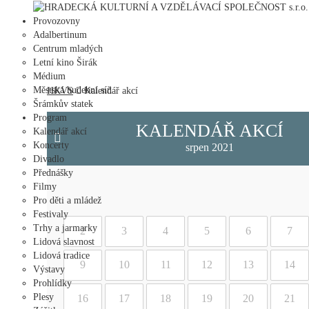
HRADECKÁ KULTURNÍ A VZDĚLÁVACÍ SPOLEČNOST s.r.o.
Provozovny
Adalbertinum
Centrum mladých
Letní kino Širák
Médium
Městská hudební síň
HKVS
Kalendář akcí
Šrámkův statek
Program
KALENDÁŘ AKCÍ
Kalendář akcí
Koncerty
srpen 2021
Divadlo
Přednášky
Filmy
Pro děti a mládež
Festivaly
Trhy a jarmarky
2
3
4
5
6
7
Lidová slavnost
Lidová tradice
9
10
11
12
13
14
Výstavy
Prohlídky
Plesy
16
17
18
19
20
21