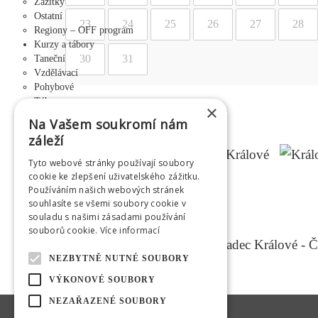
Zážitky
Ostatní
23
24
25
26
27
28
Regiony – OFF program
Kurzy a tábory
30
31
Taneční
Vzdělávací
Pohybové
Tábory
×
Pronájem
Na Vašem soukromí nám
Adalbertinum
záleží
Městská hudební síň
Kulturní středisko Médium
Tyto webové stránky používají soubory
Letní kino Širák
cookie ke zlepšení uživatelského zážitku.
Centrum mladých
Používáním našich webových stránek
Šrámkův statek
souhlasíte se všemi soubory cookie v
Tribuny a pódia
souladu s našimi zásadami používání
Jiráskovy sady - altán
souborů cookie.
Více informací
Výběrová řízení
O HKVS
NEZBYTNĚ NUTNÉ SOUBORY
Info o společnosti
VÝKONOVÉ SOUBORY
GDPR
Pro média
NEZAŘAZENÉ SOUBORY
Informace o souborech cookies