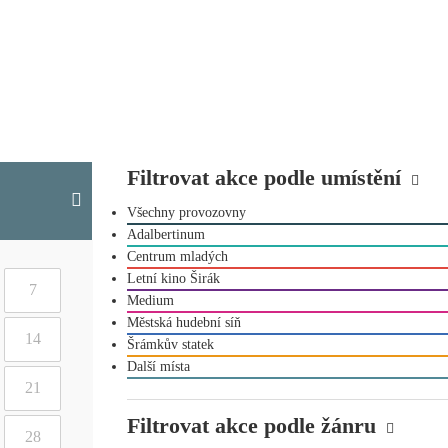
Filtrovat akce podle umístění
Všechny provozovny
Adalbertinum
Centrum mladých
Letní kino Širák
7
Medium
Městská hudební síň
14
Šrámkův statek
Další místa
21
Filtrovat akce podle žánru
28