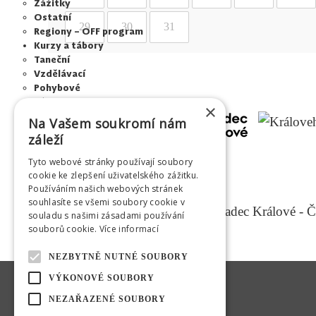
Zážitky
Ostatní
29
30
31
Regiony – OFF program
Kurzy a tábory
Taneční
Vzdělávací
Pohybové
Tábory
×
Pronájem
Na Vašem soukromí nám
Adalbertinum
záleží
Městská hudební síň
Kulturní středisko Médium
Tyto webové stránky používají soubory
Letní kino Širák
cookie ke zlepšení uživatelského zážitku.
Centrum mladých
Používáním našich webových stránek
Šrámkův statek
souhlasíte se všemi soubory cookie v
Tribuny a pódia
souladu s našimi zásadami používání
Jiráskovy sady - altán
souborů cookie.
Více informací
Výběrová řízení
O HKVS
NEZBYTNĚ NUTNÉ SOUBORY
Info o společnosti
VÝKONOVÉ SOUBORY
GDPR
Pro média
NEZAŘAZENÉ SOUBORY
Informace o souborech cookies