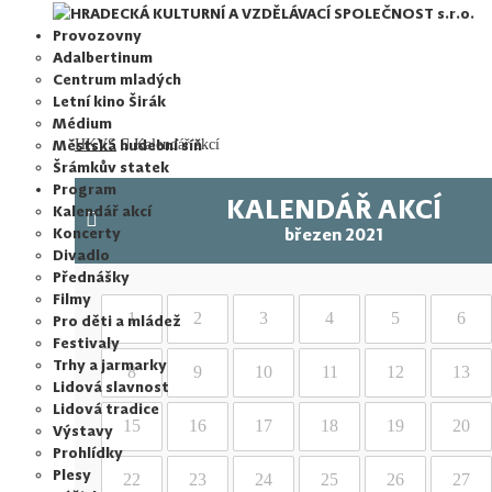
HRADECKÁ KULTURNÍ A VZDĚLÁVACÍ SPOLEČNOST s.r.o.
Provozovny
Adalbertinum
Centrum mladých
Letní kino Širák
Médium
Městská hudební síň
HKVS
Kalendář akcí
Šrámkův statek
Program
KALENDÁŘ AKCÍ
Kalendář akcí
Koncerty
březen 2021
Divadlo
Přednášky
Filmy
1
2
3
4
5
6
Pro děti a mládež
Festivaly
Trhy a jarmarky
8
9
10
11
12
13
Lidová slavnost
Lidová tradice
15
16
17
18
19
20
Výstavy
Prohlídky
Plesy
22
23
24
25
26
27