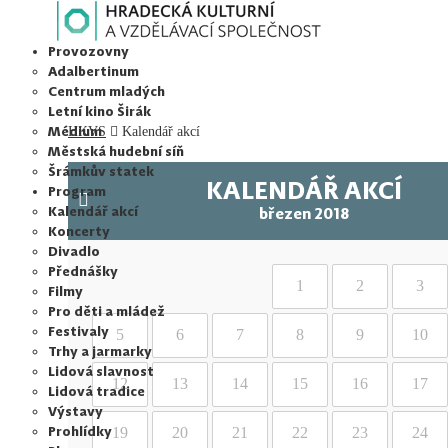
HRADECKÁ KULTURNÍ A VZDĚLÁVACÍ SPOLEČNOST s.r.o.
Provozovny
Adalbertinum
Centrum mladých
Letní kino Širák
Médium
HKVS
Kalendář akcí
Městská hudební síň
Šrámkův statek
KALENDÁŘ AKCÍ
Program
Kalendář akcí
březen 2018
Koncerty
Divadlo
Přednášky
1
2
3
Filmy
Pro děti a mládež
Festivaly
5
6
7
8
9
10
Trhy a jarmarky
Lidová slavnost
12
13
14
15
16
17
Lidová tradice
Výstavy
Prohlídky
19
20
21
22
23
24