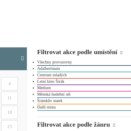
Filtrovat akce podle umístění
Všechny provozovny
Adalbertinum
Centrum mladých
Letní kino Širák
4
Medium
Městská hudební síň
11
Šrámkův statek
Další místa
18
Filtrovat akce podle žánru
25