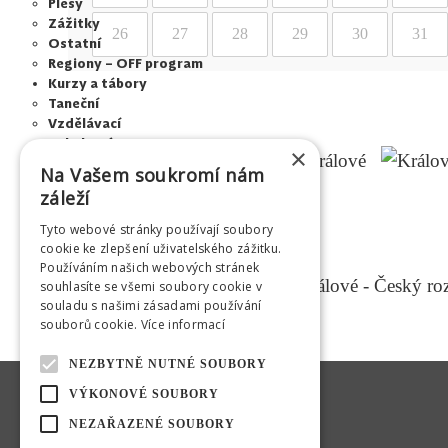
Plesy
Zážitky
26
27
28
29
30
31
Ostatní
Regiony – OFF program
Kurzy a tábory
Taneční
Vzdělávací
Pohybové
×
Tábory
Na Vašem soukromí nám
Pronájem
záleží
Adalbertinum
Městská hudební síň
Tyto webové stránky používají soubory
Kulturní středisko Médium
cookie ke zlepšení uživatelského zážitku.
Letní kino Širák
Používáním našich webových stránek
Centrum mladých
souhlasíte se všemi soubory cookie v
Šrámkův statek
souladu s našimi zásadami používání
Tribuny a pódia
souborů cookie.
Více informací
Jiráskovy sady - altán
Výběrová řízení
NEZBYTNĚ NUTNÉ SOUBORY
O HKVS
VÝKONOVÉ SOUBORY
Info o společnosti
GDPR
NEZAŘAZENÉ SOUBORY
Pro média