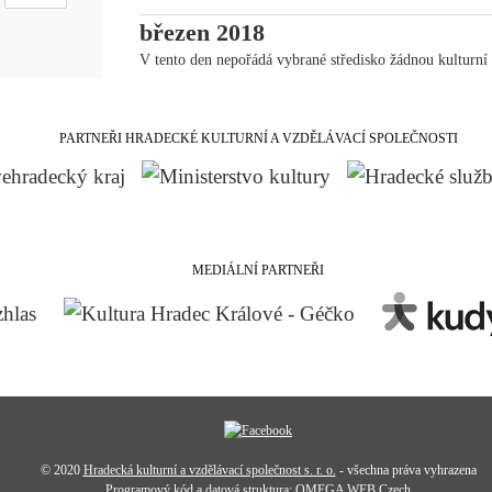
březen 2018
V tento den nepořádá vybrané středisko žádnou kulturní 
PARTNEŘI HRADECKÉ KULTURNÍ A VZDĚLÁVACÍ SPOLEČNOSTI
MEDIÁLNÍ PARTNEŘI
© 2020
Hradecká kulturní a vzdělávací společnost s. r. o.
- všechna práva vyhrazena
Programový kód a datová struktura:
OMEGA WEB Czech