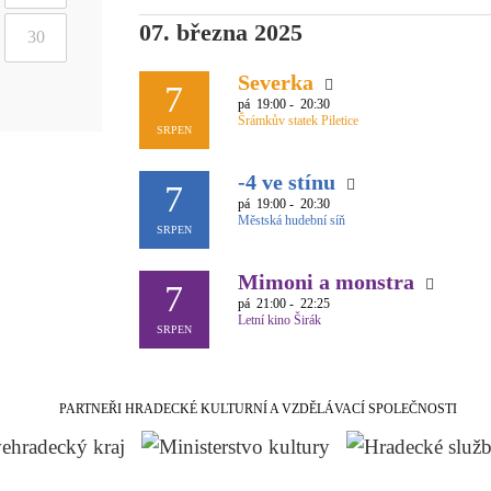
07. března 2025
30
Severka
7
pá
19:00 - 20:30
Šrámkův statek Piletice
SRPEN
-4 ve stínu
7
pá
19:00 - 20:30
Městská hudební síň
SRPEN
Mimoni a monstra
7
pá
21:00 - 22:25
Letní kino Širák
SRPEN
PARTNEŘI HRADECKÉ KULTURNÍ A VZDĚLÁVACÍ SPOLEČNOSTI