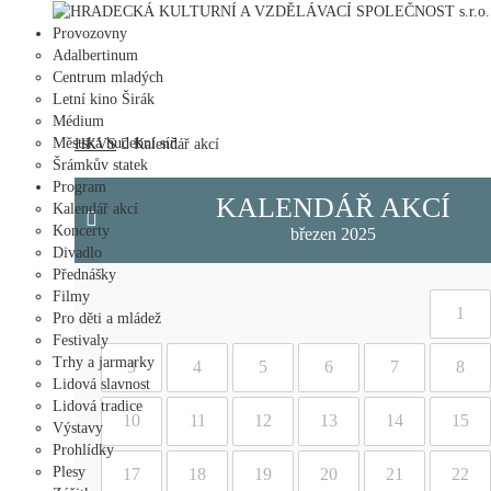
HRADECKÁ KULTURNÍ A VZDĚLÁVACÍ SPOLEČNOST s.r.o.
Provozovny
Adalbertinum
Centrum mladých
Letní kino Širák
Médium
Městská hudební síň
HKVS
Kalendář akcí
Šrámkův statek
Program
KALENDÁŘ AKCÍ
Kalendář akcí
Koncerty
březen 2025
Divadlo
Přednášky
Filmy
1
Pro děti a mládež
Festivaly
Trhy a jarmarky
3
4
5
6
7
8
Lidová slavnost
Lidová tradice
10
11
12
13
14
15
Výstavy
Prohlídky
Plesy
17
18
19
20
21
22