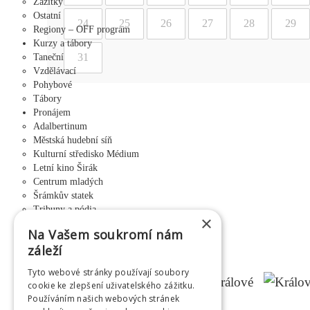
Zážitky
Ostatní
24
25
26
27
28
29
Regiony – OFF program
Kurzy a tábory
31
Taneční
Vzdělávací
Pohybové
Tábory
Pronájem
Adalbertinum
Městská hudební síň
Kulturní středisko Médium
Letní kino Širák
Centrum mladých
Šrámkův statek
Tribuny a pódia
×
Jiráskovy sady - altán
Na Vašem soukromí nám
Výběrová řízení
záleží
O HKVS
Info o společnosti
Tyto webové stránky používají soubory
GDPR
cookie ke zlepšení uživatelského zážitku.
Pro média
Používáním našich webových stránek
Informace o souborech cookies