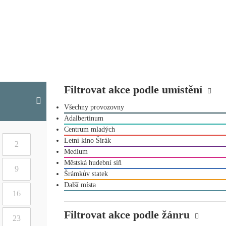
Filtrovat akce podle umístění
Všechny provozovny
Adalbertinum
Centrum mladých
Letní kino Širák
2
Medium
Městská hudební síň
9
Šrámkův statek
Další místa
16
Filtrovat akce podle žánru
23