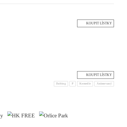
Dabing
P
Komedie
Animovaný