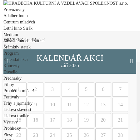
HRADECKÁ KULTURNÍ A VZDĚLÁVACÍ SPOLEČNOST s.r.o.
Provozovny
Adalbertinum
Centrum mladých
Letní kino Širák
Médium
HKVS
Kalendář akcí
Městská hudební síň
Šrámkův statek
Program
KALENDÁŘ AKCÍ
Kalendář akcí
září 2025
Koncerty
Divadlo
Přednášky
Filmy
1
2
3
4
5
6
7
Pro děti a mládež
Festivaly
Trhy a jarmarky
8
9
10
11
12
13
14
Lidová slavnost
Lidová tradice
15
16
17
18
19
20
21
Výstavy
Prohlídky
Plesy
22
23
24
25
26
27
28