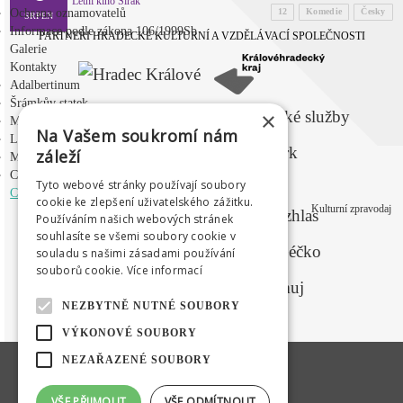
Letní kino Širák
Ochrana oznamovatelů
12
Komedie
Česky
SRPEN
Informace podle zákona 106/1999Sb
PARTNEŘI HRADECKÉ KULTURNÍ A VZDĚLÁVACÍ SPOLEČNOSTI
Galerie
Kontakty
Adalbertinum
Šrámkův statek
×
Městská hudební síň
Na Vašem soukromí nám
Letní kino Širák
záleží
Médium
Centrum mladých
Tyto webové stránky používají soubory
MEDIÁLNÍ PARTNEŘI
CZ
|
EN
|
PL
|
RU
cookie ke zlepšení uživatelského zážitku.
Kulturní zpravodaj
Používáním našich webových stránek
souhlasíte se všemi soubory cookie v
souladu s našimi zásadami používání
souborů cookie.
Více informací
NEZBYTNĚ NUTNÉ SOUBORY
VÝKONOVÉ SOUBORY
NEZAŘAZENÉ SOUBORY
VŠE PŘIJMOUT
VŠE ODMÍTNOUT