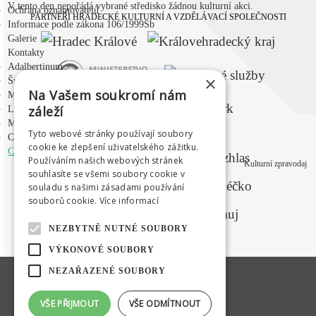
V tento den nepořádá vybrané středisko žádnou kulturní akci.
Ochrana oznamovatelů
PARTNEŘI HRADECKÉ KULTURNÍ A VZDĚLÁVACÍ SPOLEČNOSTI
Informace podle zákona 106/1999Sb
Galerie
Kontakty
Adalbertinum
×
Šrámkův statek
Na Vašem soukromí nám
Městská hudební síň
záleží
Letní kino Širák
Médium
Tyto webové stránky používají soubory
MEDIÁLNÍ PARTNEŘI
Centrum mladých
cookie ke zlepšení uživatelského zážitku.
CZ
|
EN
|
PL
|
RU
Používáním našich webových stránek
Kulturní zpravodaj
souhlasíte se všemi soubory cookie v
souladu s našimi zásadami používání
souborů cookie.
Více informací
NEZBYTNĚ NUTNÉ SOUBORY
VÝKONOVÉ SOUBORY
NEZAŘAZENÉ SOUBORY
VŠE PŘIJMOUT
VŠE ODMÍTNOUT