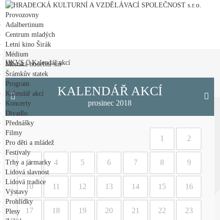
HRADECKÁ KULTURNÍ A VZDĚLÁVACÍ SPOLEČNOST s.r.o.
Provozovny
Adalbertinum
Centrum mladých
Letní kino Širák
Médium
HKVS
Kalendář akcí
Městská hudební síň
Šrámkův statek
Program
KALENDÁŘ AKCÍ
Kalendář akcí
prosinec 2018
Koncerty
Divadlo
Přednášky
Filmy
1
2
Pro děti a mládež
Festivaly
3
4
5
6
7
8
9
Trhy a jarmarky
Lidová slavnost
Lidová tradice
10
11
12
13
14
15
16
Výstavy
Prohlídky
17
18
19
20
21
22
23
Plesy