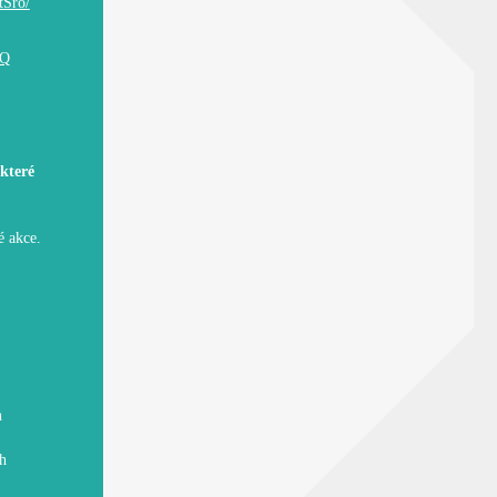
tSro/
HQ
které
é akce.
h
h