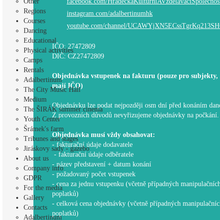
Other
facebook.com/HradeckaKulturniAVzdelavaciSpolecnos
Regions
instagram.com/adalbertinumhk
Courses
youtube.com/channel/UCAWYjXN5ECssTgrKq213S
Dancing
Educational
IČO: 27472809
Physical activities
DIČ: CZ27472809
Camps
Rentals
Objednávka vstupenek na fakturu (pouze pro subjekty, 
Adalbertinum
mají IČO)
The City Music Hall
Medium
Objednávku lze podat nejpozději osm dní před konáním dan
The ŠIRÁK summer cinema
Z provozních důvodů nevyřizujeme objednávky na počkání.
Youth Center
Šrámek's farm
Objednávka musí vždy obsahovat:
Tribunes and stages
- fakturační údaje dodavatele
Jiráskovy sady - gazebo
- fakturační údaje odběratele
About us
- název představení + datum konání
Company info
- požadovaný počet vstupenek
GDPR
- cena za jednu vstupenku (včetně případných manipulačníc
For the media
poplatků)
Gallery
- celková cena objednávky (včetně případných manipulačníc
Contacts
poplatků)
Adalbertinum