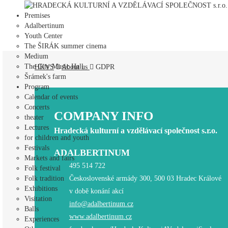
HRADECKÁ KULTURNÍ A VZDĚLÁVACÍ SPOLEČNOST s.r.o.
Premises
Adalbertinum
Youth Center
The ŠIRÁK summer cinema
Medium
The City Music Hall
HKVS
About us
GDPR
Šrámek's farm
Program
Calendar of events
Concerts
COMPANY INFO
theater
Lectures
Hradecká kulturní a vzdělávací společnost s.r.o.
for children and youth
Festivals
ADALBERTINUM
Markets and fairs
495 514 722
Folk festival
Folk tradition
Československé armády 300, 500 03 Hradec Králové
Exhibitions
v době konání akcí
Visitation
info@adalbertinum.cz
Balls
www.adalbertinum.cz
Experiences