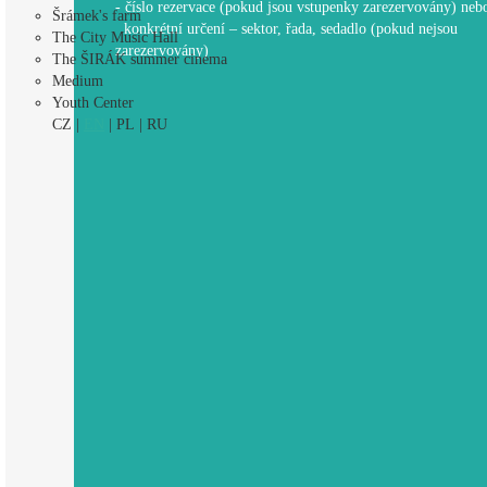
- číslo rezervace (pokud jsou vstupenky zarezervovány) nebo
Šrámek's farm
konkrétní určení – sektor, řada, sedadlo (pokud nejsou
The City Music Hall
zarezervovány)
The ŠIRÁK summer cinema
Medium
Youth Center
CZ
|
EN
|
PL
|
RU