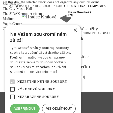
On this day, the selected resort does not organize any cultural event.
Šrámek's farm
PARTNERS OF HRADEC CULTURAL AND EDUCATIONAL COMPANIES
The City Music Hall
The ŠIRÁK summer cinema
Medium
Youth Center
×
CZ
|
EN
|
PL
|
RU
Na Vašem soukromí nám
KULTURNI ZPRAVODAJ
záleží
Tyto webové stránky používají soubory
MEDIAL PARTNERS
cookie ke zlepšení uživatelského zážitku.
Používáním našich webových stránek
souhlasíte se všemi soubory cookie v
souladu s našimi zásadami používání
souborů cookie.
Více informací
NEZBYTNĚ NUTNÉ SOUBORY
VÝKONOVÉ SOUBORY
NEZAŘAZENÉ SOUBORY
VŠE PŘIJMOUT
VŠE ODMÍTNOUT