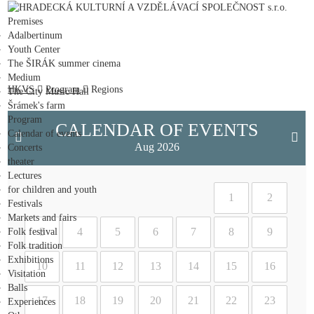
HRADECKÁ KULTURNÍ A VZDĚLÁVACÍ SPOLEČNOST s.r.o.
Premises
Adalbertinum
Youth Center
The ŠIRÁK summer cinema
Medium
HKVS
Program
Regions
The City Music Hall
Šrámek's farm
Program
CALENDAR OF EVENTS
Calendar of events
Aug 2026
Concerts
theater
Lectures
for children and youth
1
2
Festivals
Markets and fairs
3
4
5
6
7
8
9
Folk festival
Folk tradition
Exhibitions
10
11
12
13
14
15
16
Visitation
Balls
17
18
19
20
21
22
23
Experiences