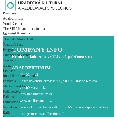
HRADECKÁ KULTURNÍ A VZDĚLÁVACÍ SPOLEČNOST s.r.o.
Premises
Adalbertinum
Youth Center
The ŠIRÁK summer cinema
HKVS
About us
Medium
The City Music Hall
Šrámek's farm
COMPANY INFO
Program
Calendar of events
Hradecká kulturní a vzdělávací společnost s.r.o.
Concerts
theater
ADALBERTINUM
Lectures
495 514 722
for children and youth
Festivals
Československé armády 300, 500 03 Hradec Králové
Markets and fairs
v době konání akcí
Folk festival
info@adalbertinum.cz
Folk tradition
www.adalbertinum.cz
Exhibitions
Visitation
facebook.com/HradeckaKulturniAVzdelavaciSpolecnostSro/
Balls
instagram.com/adalbertinumhk