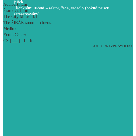
jejich
Adalbertinum
konkrétní určení – sektor, řada, sedadlo (pokud nejsou
Šrámek's farm
zarezervovány)
The City Music Hall
The ŠIRÁK summer cinema
Medium
Youth Center
CZ
|
EN
|
PL
|
RU
KULTURNI ZPRAVODAJ