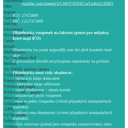
Experiences
youtube.com/channel/UCAWYjXN5ECssTgrKq213SHQ
Other
Regions
IČO: 27472809
Courses
DIČ: CZ27472809
Dancing
Educational
Objednávka vstupenek na fakturu (pouze pro subjekty,
Physical activities
které mají IČO)
Camps
Rentals
Objednávku lze podat nejpozději osm dní před konáním dané
Adalbertinum
akce.
The City Music Hall
Z provozních důvodů nevyřizujeme objednávky na počkání.
Medium
The ŠIRÁK summer cinema
Objednávka musí vždy obsahovat:
Youth Center
- fakturační údaje dodavatele
Šrámek's farm
- fakturační údaje odběratele
Tribunes and stages
- název představení + datum konání
Jiráskovy sady - gazebo
- požadovaný počet vstupenek
About us
- cena za jednu vstupenku (včetně případných manipulačních
Company info
poplatků)
GDPR
- celková cena objednávky (včetně případných manipulačních
For the media
poplatků)
Gallery
- číslo rezervace (pokud jsou vstupenky zarezervovány) nebo
Contacts