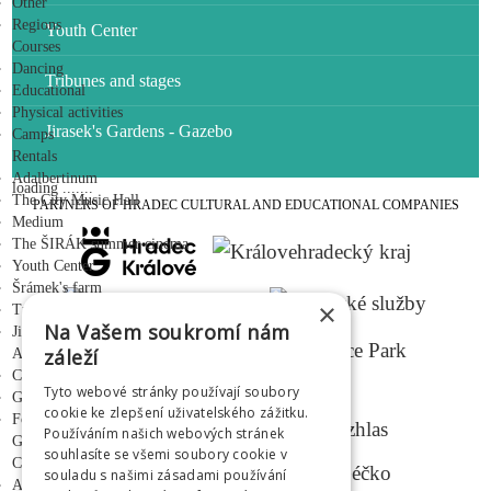
Other
Regions
Youth Center
Courses
Dancing
Tribunes and stages
Educational
Physical activities
Jirasek's Gardens - Gazebo
Camps
Rentals
Adalbertinum
loading .......
The City Music Hall
PARTNERS OF HRADEC CULTURAL AND EDUCATIONAL COMPANIES
Medium
The ŠIRÁK summer cinema
Youth Center
Šrámek's farm
×
Tribunes and stages
Na Vašem soukromí nám
Jiráskovy sady - gazebo
záleží
About us
Company info
Tyto webové stránky používají soubory
MEDIAL PARTNERS
GDPR
cookie ke zlepšení uživatelského zážitku.
For the media
Používáním našich webových stránek
Gallery
souhlasíte se všemi soubory cookie v
Contacts
souladu s našimi zásadami používání
Adalbertinum