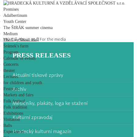
HRADECKÁ KULTURNÍ A VZDĚLÁVACÍ SPOLEČNOST s.r.o.
Premises
Adalbertinum
Youth Center
The ŠIRÁK summer cinema
Medium
HKVS
About us
For the media
The City Music Hall
Šrámek's farm
Program
PRESS RELEASES
Calendar of events
Concerts
theater
Aktuální tiskové zprávy
Lectures
for children and youth
Archiv
Festivals
Markets and fairs
Folk festival
Měsíčníky, plakáty, loga ke stažení
Folk tradition
Exhibitions
Kulturní zpravodaj
Visitation
Balls
Hradecký kulturní magazín
Experiences