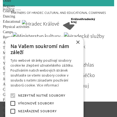
Other
Regions
loading .......
Courses
PARTNERS OF HRADEC CULTURAL AND EDUCATIONAL COMPANIES
Dancing
Educational
Physical activities
Camps
Rentals
×
Adalbertinum
Na Vašem soukromí nám
The City Music Hall
záleží
Medium
MEDIAL PARTNERS
The ŠIRÁK summer cinema
Tyto webové stránky používají soubory
Youth Center
cookie ke zlepšení uživatelského zážitku.
Šrámek's farm
Používáním našich webových stránek
Tribunes and stages
souhlasíte se všemi soubory cookie v
Jiráskovy sady - gazebo
souladu s našimi zásadami používání
About us
souborů cookie.
Více informací
Company info
GDPR
NEZBYTNĚ NUTNÉ SOUBORY
For the media
VÝKONOVÉ SOUBORY
Gallery
Contacts
NEZAŘAZENÉ SOUBORY
Adalbertinum