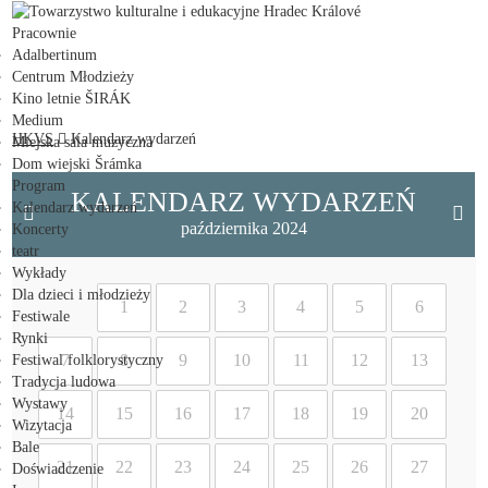
Towarzystwo kulturalne i edukacyjne Hradec Králové
Pracownie
Adalbertinum
Centrum Młodzieży
Kino letnie ŠIRÁK
Medium
HKVS
Kalendarz wydarzeń
Miejska sala muzyczna
Dom wiejski Šrámka
Program
KALENDARZ WYDARZEŃ
Kalendarz wydarzeń
października 2024
Koncerty
teatr
Wykłady
Dla dzieci i młodzieży
1
2
3
4
5
6
Festiwale
Rynki
7
8
9
10
11
12
13
Festiwal folklorystyczny
Tradycja ludowa
Wystawy
14
15
16
17
18
19
20
Wizytacja
Bale
21
22
23
24
25
26
27
Doświadczenie