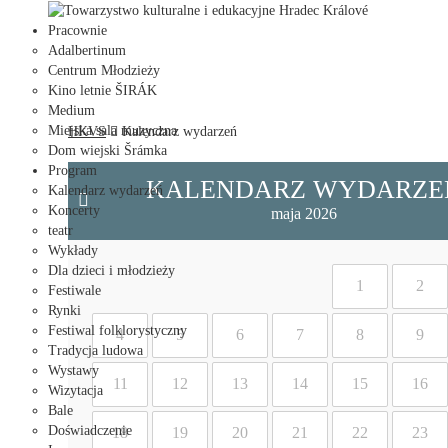
Towarzystwo kulturalne i edukacyjne Hradec Králové
Pracownie
Adalbertinum
Centrum Młodzieży
Kino letnie ŠIRÁK
Medium
Miejska sala muzyczna
HKVS
Kalendarz wydarzeń
Dom wiejski Šrámka
Program
KALENDARZ WYDARZE
Kalendarz wydarzeń
Koncerty
maja 2026
teatr
Wykłady
Dla dzieci i młodzieży
1
2
Festiwale
Rynki
Festiwal folklorystyczny
4
5
6
7
8
9
Tradycja ludowa
Wystawy
11
12
13
14
15
16
Wizytacja
Bale
Doświadczenie
18
19
20
21
22
23