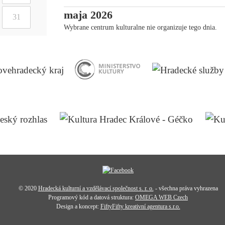
maja 2026
31
Wybrane centrum kulturalne nie organizuje tego dnia.
© 2020
Hradecká kulturní a vzdělávací společnost s. r. o.
- všechna práva vyhrazena
Programový kód a datová struktura:
OMEGA WEB Czech
Design a koncept:
FiftyFifty kreativní agentura s.r.o.