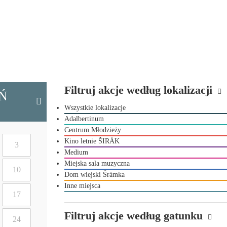
Filtruj akcje według lokalizacji
Ń
Wszystkie lokalizacje
Adalbertinum
Centrum Młodzieży
Kino letnie ŠIRÁK
3
Medium
Miejska sala muzyczna
10
Dom wiejski Šrámka
Inne miejsca
17
Filtruj akcje według gatunku
24