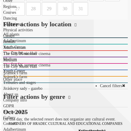
Other
Regions
27
28
29
30
31
Courses
Dancing
Filter actions by location
Educational
Physical activities
All plants
Camps
Adalbertinum
Rentals
Youth Center
Adalbertinum
The City Music Hall
The ŠIRÁK summer cinema
Medium
Medium
The ŠIRÁK summer cinema
The City Music Hall
Youth Center
Šrámek's farm
Šrámek's farm
Other place
Tribunes and stages
Cancel filters
✖
Jiráskovy sady - gazebo
About us
Filter actions by genre
Company info
GDPR
Oct 2025
For the media
Gallery
On this day, the selected resort does not organize any cultural event.
Contacts
PARTNERS OF HRADEC CULTURAL AND EDUCATIONAL COMPANIES
Adalbertinum