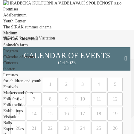
HRADECKÁ KULTURNÍ A VZDĚLÁVACÍ SPOLEČNOST s.r.o.
Premises
Adalbertinum
Youth Center
The ŠIRÁK summer cinema
Medium
HKVS
Program
Visitation
The City Music Hall
Šrámek's farm
Program
CALENDAR OF EVENTS
Calendar of events
Oct 2025
Concerts
theater
Lectures
for children and youth
1
2
3
4
5
Festivals
Markets and fairs
6
7
8
9
10
11
12
Folk festival
Folk tradition
Exhibitions
13
14
15
16
17
18
19
Visitation
Balls
20
21
22
23
24
25
26
Experiences