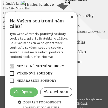
Šrámek's farm
The City Music Hall
The ŠIRÁK summer cinema
×
Medium
Na Vašem soukromí nám
Youth Center
záleží
CZ
|
EN
|
PL
|
RU
KULTURNI ZPRAVODAJ
Tyto webové stránky používají soubory
MEDIAL PARTNERS
cookie ke zlepšení uživatelského zážitku.
Používáním našich webových stránek
souhlasíte se všemi soubory cookie v
souladu s našimi zásadami používání
souborů cookie.
Více informací
NEZBYTNĚ NUTNÉ SOUBORY
VÝKONOVÉ SOUBORY
NEZAŘAZENÉ SOUBORY
VŠE PŘIJMOUT
VŠE ODMÍTNOUT
© 2020
Hradecká kulturní a vzdělávací společnost s. r. o.
- všechna práva vyhrazena
ZOBRAZIT PODROBNOSTI
Programový kód a datová struktura:
OMEGA WEB Czech
POWERED BY COOKIESCRIPT
xnxxshahwa.com
Design a koncept:
FiftyFifty kreativní agentura s.r.o.