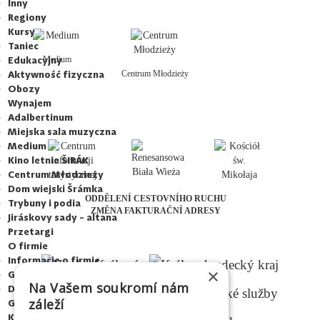
Inny
Regiony
Kursy
Taniec
Edukacyjny
Medium
Aktywność fizyczna
Centrum Młodzieży
Obozy
Wynajem
Adalbertinum
Miejska sala muzyczna
Medium
Kino letnie ŠIRÁK
Centrum Młodzieży
Dom wiejski Šrámka
ODDĚLENÍ CESTOVNÍHO RUCHU
Trybuny i podia
ZMĚNA FAKTURAČNÍ ADRESY
Jiráskovy sady - altana
Przetargi
O firmie
Informacje o firmie
×
GDPR
Na Vašem soukromí nám
Dla mediów
záleží
Galeria
Kontakty