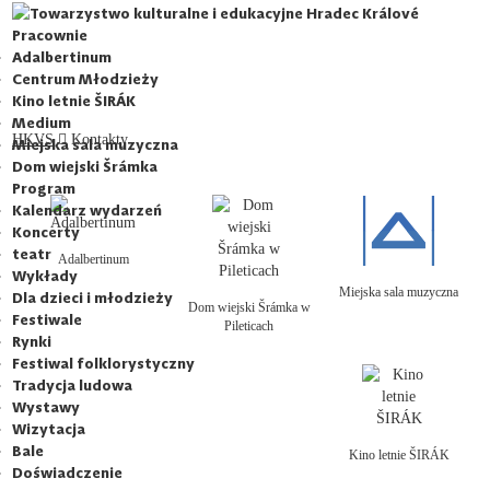
Towarzystwo kulturalne i edukacyjne Hradec Králové
Pracownie
Adalbertinum
Centrum Młodzieży
Kino letnie ŠIRÁK
Medium
HKVS
Kontakty
Miejska sala muzyczna
Dom wiejski Šrámka
Program
Kalendarz wydarzeń
Koncerty
teatr
Adalbertinum
Wykłady
Miejska sala muzyczna
Dla dzieci i młodzieży
Dom wiejski Šrámka w
Festiwale
Pileticach
Rynki
Festiwal folklorystyczny
Tradycja ludowa
Wystawy
Wizytacja
Bale
Kino letnie ŠIRÁK
Doświadczenie