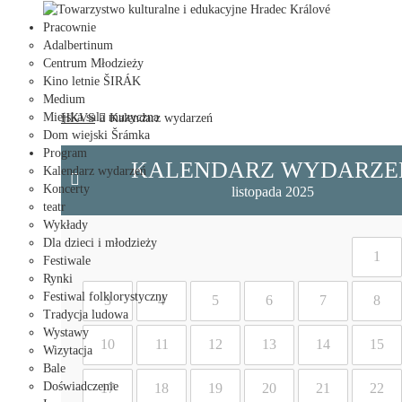
Towarzystwo kulturalne i edukacyjne Hradec Králové
Pracownie
Adalbertinum
Centrum Młodzieży
Kino letnie ŠIRÁK
Medium
Miejska sala muzyczna
HKVS
Kalendarz wydarzeń
Dom wiejski Šrámka
Program
KALENDARZ WYDARZE
Kalendarz wydarzeń
Koncerty
listopada 2025
teatr
Wykłady
Dla dzieci i młodzieży
1
Festiwale
Rynki
Festiwal folklorystyczny
3
4
5
6
7
8
Tradycja ludowa
Wystawy
10
11
12
13
14
15
Wizytacja
Bale
Doświadczenie
17
18
19
20
21
22