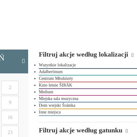
Filtruj akcje według lokalizacji
Ń
Wszystkie lokalizacje
Adalbertinum
Centrum Młodzieży
Kino letnie ŠIRÁK
2
Medium
Miejska sala muzyczna
9
Dom wiejski Šrámka
Inne miejsca
16
Filtruj akcje według gatunku
23