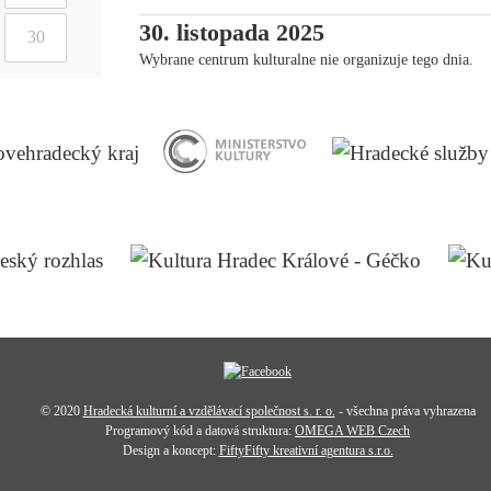
30. listopada 2025
30
Wybrane centrum kulturalne nie organizuje tego dnia.
© 2020
Hradecká kulturní a vzdělávací společnost s. r. o.
- všechna práva vyhrazena
Programový kód a datová struktura:
OMEGA WEB Czech
Design a koncept:
FiftyFifty kreativní agentura s.r.o.