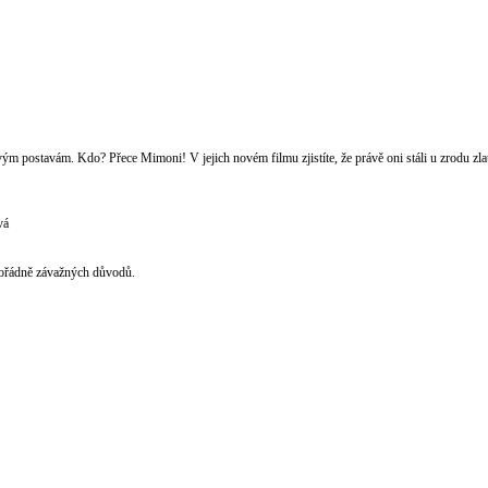
vým postavám. Kdo? Přece Mimoni! V jejich novém filmu zjistíte, že právě oni stáli u zrodu zla
vá
mořádně závažných důvodů.