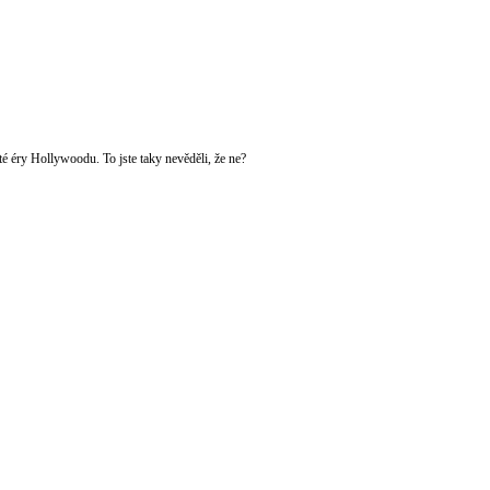
té éry Hollywoodu. To jste taky nevěděli, že ne?