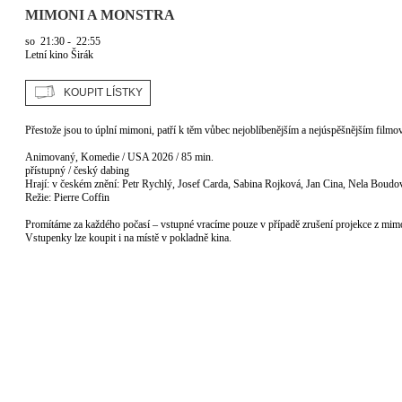
MIMONI A MONSTRA
so
21:30 - 22:55
Letní kino Širák
Přestože jsou to úplní mimoni, patří k těm vůbec nejoblíbenějším a nejúspěšnějším filmo
Animovaný, Komedie / USA 2026 / 85 min.
přístupný / český dabing
Hrají: v českém znění: Petr Rychlý, Josef Carda, Sabina Rojková, Jan Cina, Nela Boudo
Režie: Pierre Coffin
Promítáme za každého počasí – vstupné vracíme pouze v případě zrušení projekce z mi
Vstupenky lze koupit i na místě v pokladně kina.