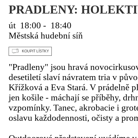
PRADLENY: HOLEKTIV
út
18:00 - 18:40
Městská hudební síň
"Pradleny" jsou hravá novocirkusov
desetiletí slaví návratem tria v pů
Křížková a Eva Stará. V prádelně p
jen košile - máchají se příběhy, dr
vzpomínky. Tanec, akrobacie i grote
oslavu každodennosti, očisty a pro