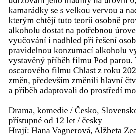
udržování jeho hladiny na úrovni 0,5
kamarádky se s velkou vervou a na
kterým chtějí tuto teorii osobně pro
alkoholu dostat na potřebnou úroveň
vyučování i nadhled při řešení osobn
pravidelnou konzumací alkoholu vy
vystavěný příběh filmu Pod parou.
oscarového filmu Chlast z roku 2020
změn, především změnili hlavní čt
a příběh adaptovali do prostředí 
Drama, komedie / Česko, Slovensko
přístupné od 12 let / česky
Hrají: Hana Vagnerová, Alžbeta Ze