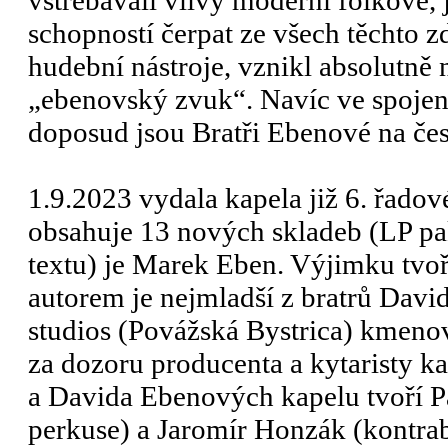
vstřebávali vlivy moderní folkové,
schopností čerpat ze všech těchto 
hudební nástroje, vznikl absolutně 
„ebenovský zvuk“. Navíc ve spojen
doposud jsou Bratři Ebenové na čes
1.9.2023 vydala kapela již 6. řad
obsahuje 13 nových skladeb (LP pa
textu) je Marek Eben. Výjimku tvoří
autorem je nejmladší z bratrů Davi
studios (Povážská Bystrica) kme
za dozoru producenta a kytaristy k
a Davida Ebenových kapelu tvoří Pav
perkuse) a Jaromír Honzák (kontraba