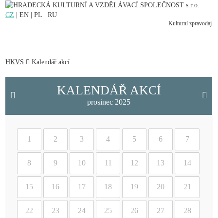
HRADECKÁ KULTURNÍ A VZDĚLÁVACÍ SPOLEČNOST s.r.o.
CZ
|
EN
|
PL
|
RU
Kulturní zpravodaj
HKVS
Kalendář akcí
KALENDÁŘ AKCÍ
prosinec 2025
1
2
3
4
5
6
7
8
9
10
11
12
13
14
15
16
17
18
19
20
21
22
23
24
25
26
27
28