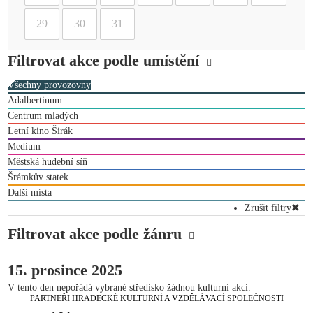
29
30
31
Filtrovat akce podle umístění
Všechny provozovny
Adalbertinum
Centrum mladých
Letní kino Širák
Medium
Městská hudební síň
Šrámkův statek
Další místa
Zrušit filtry
✖
Filtrovat akce podle žánru
15. prosince 2025
V tento den nepořádá vybrané středisko žádnou kulturní akci.
PARTNEŘI HRADECKÉ KULTURNÍ A VZDĚLÁVACÍ SPOLEČNOSTI