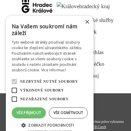
×
Na Vašem soukromí nám
záleží
Tyto webové stránky používají soubory
MEDIÁLNÍ PARTNEŘI
cookie ke zlepšení uživatelského zážitku.
Používáním našich webových stránek
souhlasíte se všemi soubory cookie v
souladu s našimi zásadami používání
souborů cookie.
Více informací
NEZBYTNĚ NUTNÉ SOUBORY
VÝKONOVÉ SOUBORY
NEZAŘAZENÉ SOUBORY
VŠE PŘIJMOUT
VŠE ODMÍTNOUT
© 2020
Hradecká kulturní a vzdělávací společnost s. r. o.
- všechna práva vyhrazena
ZOBRAZIT PODROBNOSTI
Programový kód a datová struktura:
OMEGA WEB Czech