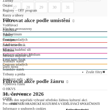
Zážitky
Ostatní
27
28
29
30
31
Regiony – OFF program
Kurzy a tábory
Filtrovat akce podle umístění
Taneční
Vzdělávací
Všechny provozovny
Pohybové
Adalbertinum
Tábory
Centrum mladých
Pronájem
Adalbertinum
Letní kino Širák
Městská hudební síň
Medium
Kulturní středisko Médium
Městská hudební síň
Letní kino Širák
Šrámkův statek
Centrum mladých
Další místa
Šrámkův statek
Zrušit filtry
✖
Tribuny a pódia
Jiráskovy sady - altán
Filtrovat akce podle žánru
Výběrová řízení
O HKVS
31. července 2026
Info o společnosti
GDPR
V tento den nepořádá vybrané středisko žádnou kulturní akci.
Pro média
PARTNEŘI HRADECKÉ KULTURNÍ A VZDĚLÁVACÍ SPOLEČNOSTI
Informace o souborech cookies