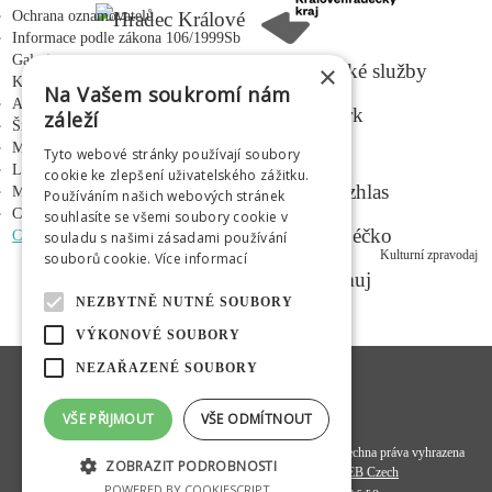
Ochrana oznamovatelů
Informace podle zákona 106/1999Sb
Galerie
×
Kontakty
Na Vašem soukromí nám
Adalbertinum
záleží
Šrámkův statek
Městská hudební síň
Tyto webové stránky používají soubory
MEDIÁLNÍ PARTNEŘI
Letní kino Širák
cookie ke zlepšení uživatelského zážitku.
Médium
Používáním našich webových stránek
Centrum mladých
souhlasíte se všemi soubory cookie v
CZ
|
EN
|
PL
|
RU
souladu s našimi zásadami používání
Kulturní zpravodaj
souborů cookie.
Více informací
NEZBYTNĚ NUTNÉ SOUBORY
VÝKONOVÉ SOUBORY
NEZAŘAZENÉ SOUBORY
VŠE PŘIJMOUT
VŠE ODMÍTNOUT
© 2020
Hradecká kulturní a vzdělávací společnost s. r. o.
- všechna práva vyhrazena
ZOBRAZIT PODROBNOSTI
Programový kód a datová struktura:
OMEGA WEB Czech
POWERED BY COOKIESCRIPT
Design a koncept:
FiftyFifty kreativní agentura s.r.o.