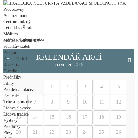
HRADECKÁ KULTURNÍ A VZDĚLÁVACÍ SPOLEČNOST s.r.o.
Provozovny
Adalbertinum
Centrum mladých
Letní kino Širák
Médium
HKVS
Kalendář akcí
Městská hudební síň
Šrámkův statek
Program
KALENDÁŘ AKCÍ
Kalendář akcí
červenec 2026
Koncerty
Divadlo
Přednášky
Filmy
1
2
3
4
5
Pro děti a mládež
Festivaly
6
7
8
9
10
11
12
Trhy a jarmarky
Lidová slavnost
Lidová tradice
13
14
15
16
17
18
19
Výstavy
Prohlídky
20
21
22
23
24
25
26
Plesy