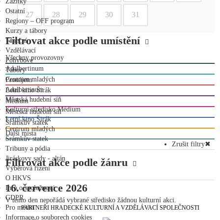
Zážitky
Ostatní
27
28
29
30
31
Regiony – OFF program
Kurzy a tábory
Filtrovat akce podle umístění
Taneční
Vzdělávací
Všechny provozovny
Pohybové
Adalbertinum
Tábory
Centrum mladých
Pronájem
Adalbertinum
Letní kino Širák
Městská hudební síň
Medium
Kulturní středisko Médium
Městská hudební síň
Letní kino Širák
Šrámkův statek
Centrum mladých
Další místa
Šrámkův statek
Zrušit filtry
✖
Tribuny a pódia
Jiráskovy sady - altán
Filtrovat akce podle žánru
Výběrová řízení
O HKVS
16. července 2026
Info o společnosti
GDPR
V tento den nepořádá vybrané středisko žádnou kulturní akci.
Pro média
PARTNEŘI HRADECKÉ KULTURNÍ A VZDĚLÁVACÍ SPOLEČNOSTI
Informace o souborech cookies