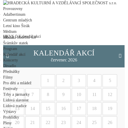
HRADECKÁ KULTURNÍ A VZDĚLÁVACÍ SPOLEČNOST s.r.o.
Provozovny
Adalbertinum
Centrum mladých
Letní kino Širák
Médium
HKVS
Kalendář akcí
Městská hudební síň
Šrámkův statek
Program
KALENDÁŘ AKCÍ
Kalendář akcí
červenec 2026
Koncerty
Divadlo
Přednášky
Filmy
1
2
3
4
5
Pro děti a mládež
Festivaly
6
7
8
9
10
11
12
Trhy a jarmarky
Lidová slavnost
Lidová tradice
13
14
15
16
17
18
19
Výstavy
Prohlídky
20
21
22
23
24
25
26
Plesy