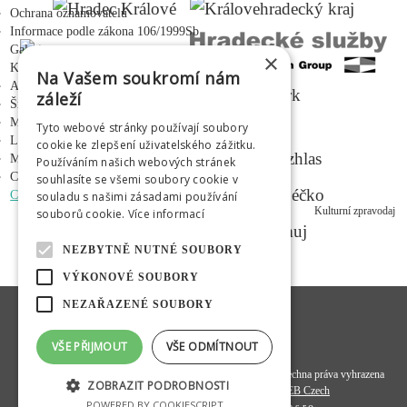
Ochrana oznamovatelů
Informace podle zákona 106/1999Sb
Galerie
×
Kontakty
Na Vašem soukromí nám
Adalbertinum
záleží
Šrámkův statek
Městská hudební síň
Tyto webové stránky používají soubory
MEDIÁLNÍ PARTNEŘI
Letní kino Širák
cookie ke zlepšení uživatelského zážitku.
Médium
Používáním našich webových stránek
Centrum mladých
souhlasíte se všemi soubory cookie v
CZ
|
EN
|
PL
|
RU
souladu s našimi zásadami používání
Kulturní zpravodaj
souborů cookie.
Více informací
NEZBYTNĚ NUTNÉ SOUBORY
VÝKONOVÉ SOUBORY
NEZAŘAZENÉ SOUBORY
VŠE PŘIJMOUT
VŠE ODMÍTNOUT
© 2020
Hradecká kulturní a vzdělávací společnost s. r. o.
- všechna práva vyhrazena
ZOBRAZIT PODROBNOSTI
Programový kód a datová struktura:
OMEGA WEB Czech
POWERED BY COOKIESCRIPT
Design a koncept:
FiftyFifty kreativní agentura s.r.o.