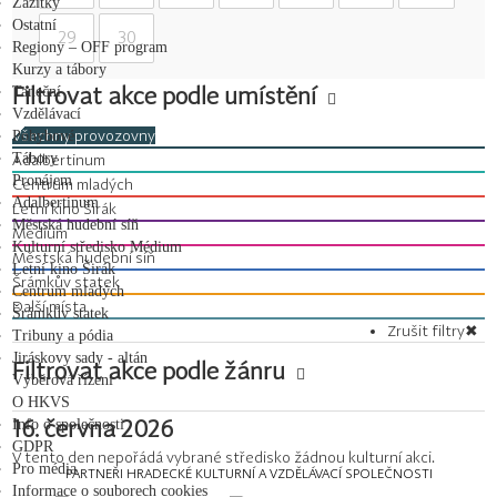
Zážitky
Ostatní
29
30
Regiony – OFF program
Kurzy a tábory
Filtrovat akce podle umístění
Taneční
Vzdělávací
Všechny provozovny
Pohybové
Tábory
Adalbertinum
Pronájem
Centrum mladých
Adalbertinum
Letní kino Širák
Městská hudební síň
Medium
Kulturní středisko Médium
Městská hudební síň
Letní kino Širák
Šrámkův statek
Centrum mladých
Další místa
Šrámkův statek
Zrušit filtry
✖
Tribuny a pódia
Jiráskovy sady - altán
Filtrovat akce podle žánru
Výběrová řízení
O HKVS
16. června 2026
Info o společnosti
GDPR
V tento den nepořádá vybrané středisko žádnou kulturní akci.
Pro média
PARTNEŘI HRADECKÉ KULTURNÍ A VZDĚLÁVACÍ SPOLEČNOSTI
Informace o souborech cookies