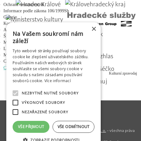
Ochrana oznamovatelů
Informace podle zákona 106/1999Sb
Galerie
Kontakty
×
Adalbertinum
Na Vašem soukromí nám
Šrámkův statek
záleží
Městská hudební síň
MEDIÁLNÍ PARTNEŘI
Letní kino Širák
Tyto webové stránky používají soubory
Médium
cookie ke zlepšení uživatelského zážitku.
Centrum mladých
Používáním našich webových stránek
EN
PL
RU
CZ
|
|
|
souhlasíte se všemi soubory cookie v
Kulturní zpravodaj
souladu s našimi zásadami používání
souborů cookie.
Více informací
NEZBYTNĚ NUTNÉ SOUBORY
VÝKONOVÉ SOUBORY
NEZAŘAZENÉ SOUBORY
VŠE PŘIJMOUT
VŠE ODMÍTNOUT
© 2020
Hradecká kulturní a vzdělávací společnost s. r. o.
- všechna práva
vyhrazena
ZOBRAZIT PODROBNOSTI