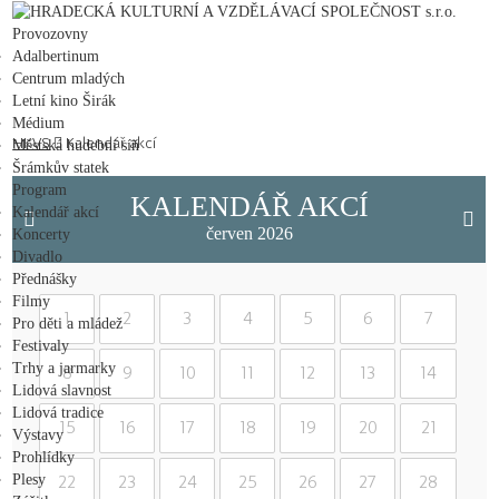
HRADECKÁ KULTURNÍ A VZDĚLÁVACÍ SPOLEČNOST s.r.o.
Provozovny
Adalbertinum
Centrum mladých
Letní kino Širák
Médium
HKVS
Kalendář akcí
Městská hudební síň
Šrámkův statek
Program
KALENDÁŘ AKCÍ
Kalendář akcí
červen 2026
Koncerty
Divadlo
Přednášky
Filmy
1
2
3
4
5
6
7
Pro děti a mládež
Festivaly
Trhy a jarmarky
8
9
10
11
12
13
14
Lidová slavnost
Lidová tradice
15
16
17
18
19
20
21
Výstavy
Prohlídky
Plesy
22
23
24
25
26
27
28